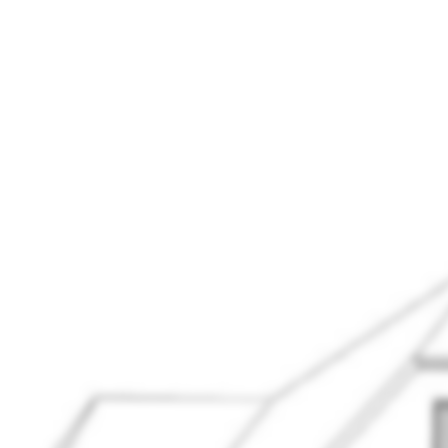
der
.