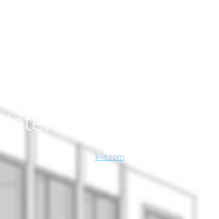
AMPUS - Headquarter 
K-iS Systemhaus
Unternehmensgruppe
_
k-is.com