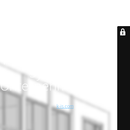
K-AMPUS -
Headquarter der
K-iS
Systemhaus
Unternehmensgruppe
_
k-is.com